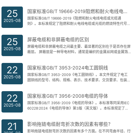
25
国家标准GB/T 19666-2019阻燃和耐火电线电缆或光缆通则
国家标准GB/T 19666-2019《阻燃和耐火电线电缆或光缆通
2025-08
则》。本标准规定了阻燃和耐火电线电缆或光缆的燃烧特性代号、
技术要求、试验方法和验收规则，包括无卤、低烟、低毒、阻燃和
耐火等燃烧特性。本标准适用于含卤、无卤、低烟、低毒的阻燃和
25
屏蔽电缆和非屏蔽电缆的区别
耐火电线电缆或光缆产品。
屏蔽电缆和非屏蔽电缆之间最主要、最显著的区别在于是否存在屏
2025-08
蔽层。 屏蔽层是一种导电材料，通常是编织的金属丝网或金属箔
包裹在电缆的导体周围。 这个屏蔽层的作用就带来了它们性能上
的差异。
22
国家标准GB/T 3953-2024电工圆铜线
国家标准GB/T 3953-2009《电工圆铜线》。本文件规定了电工
2025-08
圆铜线的型号、结构、规格、表示、技术要求、交货要求、包装、
储存、运输和标志，描述了试验方法，确立了验收规则。本文件适
用于电线电缆、电机及其他电气电子器件用的圆铜线制造、检测和
22
国家标准GB/T 3956-2008电缆的导体
应用。
国家标准GB/T 3956-2009《电缆的导体》。本标准等同采用IEC
2025-08
60228:2024《电缆的导体》第3版（英文版）。本标准规定了标
称截面积0.5mm2~2500mm2的电力电缆和软线用的导体。对单
线的数量和尺寸以及电阻值的要求也包括在内。这些导体包括固定
21
影响拖链电缆耐弯折次数的因素有哪些？
敷设的电缆中的实心和绞合的铜、铝和铝合金导体，以及柔软铜导
体。
影响拖链电缆耐弯折次数的因素有多个方面。在不同弯曲半径、行