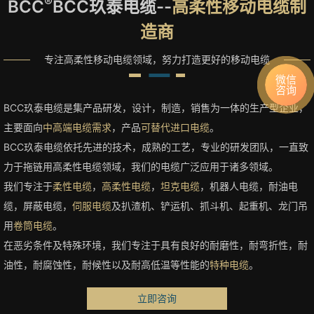
®
BCC
BCC玖泰电缆--
高柔性移动电缆制
造商
专注高柔性移动电缆领域，努力打造更好的移动电缆
微信
咨询
BCC玖泰电缆是集产品研发，设计，制造，销售为一体的生产型企业，
主要面向
中高端电缆需求
，产品
可替代进口电缆
。
BCC玖泰电缆依托先进的技术，成熟的工艺，专业的研发团队，一直致
力于拖链用高柔性电缆领域，我们的电缆广泛应用于诸多领域。
我们专注于
柔性电缆
，
高柔性电缆
，
坦克电缆
，机器人电缆，耐油电
缆，屏蔽电缆，
伺服电缆
及扒渣机、铲运机、抓斗机、起重机、龙门吊
用
卷筒电缆
。
在恶劣条件及特殊环境，我们专注于具有良好的耐磨性，耐弯折性，耐
油性，耐腐蚀性，耐候性以及耐高低温等性能的
特种电缆
。
立即咨询