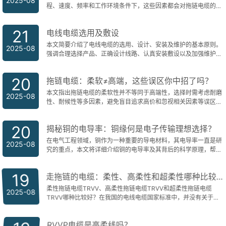
2025-08
程、速度、频率和工作环境条件下，这些因素都会对拖链电缆的耐
弯折次数产生显著影响。
21
电线电缆选用及敷设
本文简要介绍了电线电缆的选用、设计、安装及维护的基本原则。
2025-08
强调合理选择产品、正确设计线路、认真安装敷设以及加强维护管
理的重要性，以确保电线电缆系统的可靠性和安全性。
20
拖链电缆：柔软≠高端，这些误区你中招了吗？
本文指出拖链电缆的柔软性并不等同于高端性，选择时需考虑耐磨
2025-08
性、耐候性等多因素，避免盲目追求高价和忽视相关因素等误区，
确保选择到适合需求的优质拖链电缆。
20
揭秘铜的电导率：铜缘何是电子传输理想选择？
在电气工程领域，铜作为一种重要的导电材料，其电导率一直是研
2025-08
究的重点，本文将详细介绍铜的电导率及其背后的科学原理，帮助
大家更好地理解为什么铜是电子传输的理想选择。铜的高电导率使
其在电气工程领域具有广泛的应用前景，随着科技的发展，人们对
19
走拖链的电缆：柔性、高柔性和超柔性哪种比较好？
铜的研究将更加深入，相信未来会有更多创新的应用出现。
柔性拖链电缆TRVV、高柔性拖链电缆TRVV和超柔性拖链电缆
2025-08
TRVV哪种比较好？在我国的电线电缆国家标准中，并没有关于拖
链电缆的定义，更不用说关于柔性拖链电缆、高柔性拖链电缆和超
柔性拖链电缆的界定。所以，不同品牌的拖链电缆定义和柔性标准
RVVP电缆是高柔线吗？
也是各不相同，柔性拖链电缆TRVV、高柔性拖链电缆TRVV和超