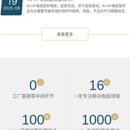
19
柔性拖链电缆
RVVP电缆是软电缆，是柔性线，却不是高柔线。RVVP电缆虽然
2025-08
适合在需要弯曲布线的场所中使用，但是，不适合作为频繁经连续
弯曲环境下的移动电缆，因此，RVVP电缆不是高柔线。
查看更多
0
16
-
+
工厂直销零中间环节
16年专注移动电缆领域
100
1000
%
+