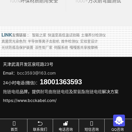
100%环保材质耐用安全
1000+万次耐弯曲测试
LINK
友情链接 ：
智能之家
快温变高低温试验箱
土壤养分检测仪
真菌荧光染色剂
半导体等离子去胶机
首件检测仪
实验室设计
光伏防孤岛保护装置
活性炭厂家
伺服系统
嘎嘎客共享按摩椅
天津武清开发区泉旺路23号
Email：
bcc3593@163.com
18001363593
24小时电话(微信)：
拖链电缆
品牌，提供
耐弯曲拖链电缆
及
聚氨酯拖链电缆
解决方案
https://www.bcckabel.com/





首页
联系我们
电话咨询
短信咨询
QQ咨询